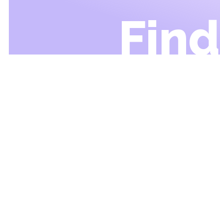
Find
Morelli’s Recruitment Agency
0488 79 02 13
info@morellis-agency.com